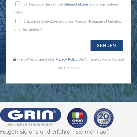
Ich bestätige, dass ich die
Datenschutzbestimmungen
gelesen
habe.*
Erlauben Sie die Zusendung von Werbemitteilungen, Marketing
und Newslettern?
Ihre E-Mail ist geschützt:
Privacy Policy
. Die Anfrage ist kostenlos und
unverbindlich.
Folgen Sie uns und erfahren Sie mehr auf: