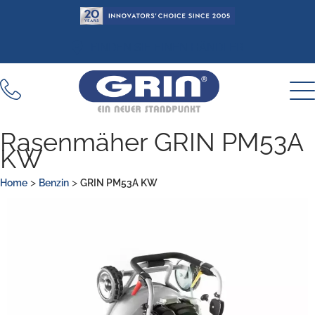
Zum
Inhalt
springen
FINDEN SIE EINEN HÄNDLER
Rasenmäher GRIN PM53A
KW
>
>
Home
Benzin
GRIN PM53A KW