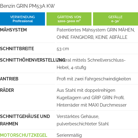
Benzin GRIN PM53A KW
VERWENDUNG
GÄRTENS VON
GEFÄLLE
Professional
1200-3000 m²
0-30°
MÄHSYSTEM
Patentiertes Mähsystem GRIN MÄHEN,
OHNE FANGKORB, KEINE ABFÄLLE
SCHNITTBREITE
53 cm
SCHNITTHÖHENVERSTELLUNG
Zentral mittels Schnellverschluss-
Hebel, 4-stufig
ANTRIEB
Profi mit zwei Fahrgeschwindigkeiten
RÄDER
Aus Stahl mit doppelreihigen
Kugellagern und GRIP GRIN Profil.
Hinterräder mit MAXI Durchmesser
SCHNITTGEHÄUSE UND
Verstärktes Gehäuse,
RAHMEN
pulverbeschichteter Stahl
MOTORSCHUTZKEGEL
Serienmäßig