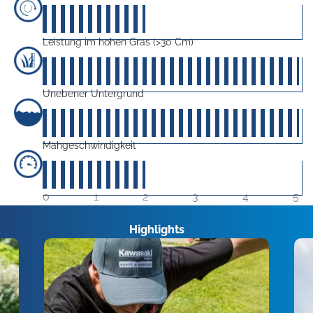
20
von 5
Leistung im hohen Gras (>30 Cm)
50
von 5
Unebener Untergrund
50
von 5
Mähgeschwindigkeit
20
von 5
0
1
2
3
4
5
Highlights