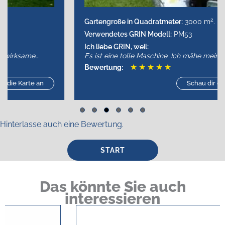
2
Gartengroße in Quadratmeter:
3000 m
.
Verwendetes GRIN Modell:
PM53
Ich liebe GRIN, weil:
Es ist eine tolle Maschine. Ich mähe meinen Garten in
kurzer Zeit. Es macht sogar Spaß, das Gras zu mähen.
★
★
★
★
★
Bewertung:
Danke GRIN!
Schau dir die Karte an
Slide group 1
Slide group 2
Slide group 3
Slide group 4
Slide group 5
Slide group 6
Hinterlasse auch eine Bewertung.
START
Das könnte Sie auch
interessieren