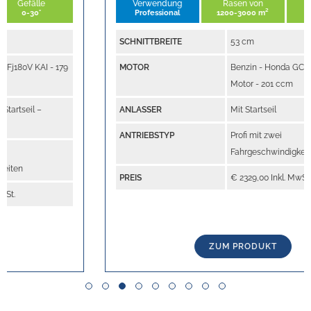
Verwendung
Rasen von
Gefälle
Professional
1200-3000 m²
0-20°
SCHNITTBREITE
53 cm
MOTOR
Benzin - Honda GCV200 - 4-Takt-
Motor - 201 ccm
ANLASSER
Mit Startseil
ANTRIEBSTYP
Profi mit zwei
Fahrgeschwindigkeiten
PREIS
€ 2329,00 Inkl. MwSt.
ZUM PRODUKT
Slide group 1
Slide group 2
Slide group 3
Slide group 4
Slide group 5
Slide group 6
Slide group 7
Slide group 8
Slide group 9