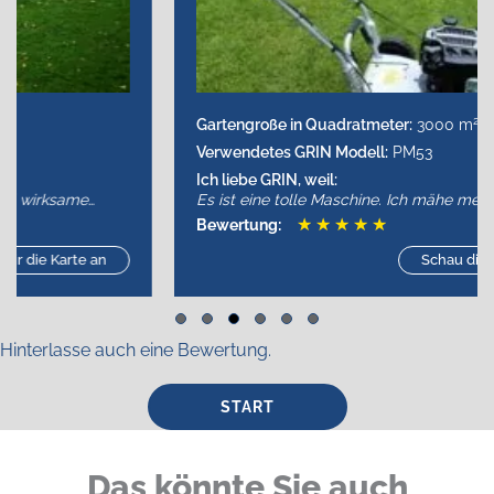
2
Gartengroße in Quadratmeter:
3000 m
.
Verwendetes GRIN Modell:
PM53
Ich liebe GRIN, weil:
Es ist eine tolle Maschine. Ich mähe meinen Garten in
kurzer Zeit. Es macht sogar Spaß, das Gras zu mähen.
★
★
★
★
★
Bewertung:
Danke GRIN!
Schau dir die Karte an
Slide group 1
Slide group 2
Slide group 3
Slide group 4
Slide group 5
Slide group 6
Hinterlasse auch eine Bewertung.
START
Das könnte Sie auch