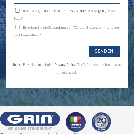
Ich bestätige, dass ich die
Datenschutzbestimmungen
gelesen
habe.*
Erlauben Sie die Zusendung von Werbemitteilungen, Marketing
und Newslettern?
Ihre E-Mail ist geschützt:
Privacy Policy
. Die Anfrage ist kostenlos und
unverbindlich.