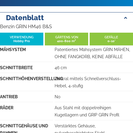
Datenblatt
Benzin GRIN HM46 B&S
VERWENDUNG
GÄRTENS VON
GEFÄLLE
Hobby Pro
400-800 m²
0-10°
MÄHSYSTEM
Patentiertes Mähsystem GRIN MÄHEN,
OHNE FANGKORB, KEINE ABFÄLLE
SCHNITTBREITE
46 cm
SCHNITTHÖHENVERSTELLUNG
Zentral mittels Schnellverschluss-
Hebel, 4-stufig
ANTRIEB
No
RÄDER
Aus Stahl mit doppelreihigen
Kugellagern und GRIP GRIN Profil
SCHNITTGEHÄUSE UND
Verstärktes Gehäuse,