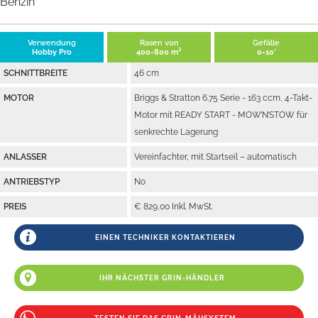
Benzin
Verwendung
Rasen von
Gefälle
Hobby Pro
400-800 m²
0-10°
SCHNITTBREITE
46 cm
MOTOR
Briggs & Stratton 6.75 Serie - 163 ccm, 4-Takt-
Motor mit READY START - MOW’N’STOW für
senkrechte Lagerung
ANLASSER
Vereinfachter, mit Startseil – automatisch
ANTRIEBSTYP
No
PREIS
€ 829,00 Inkl. MwSt.
EINEN TECHNIKER KONTAKTIEREN
IHR NÄCHSTER GRIN-HÄNDLER