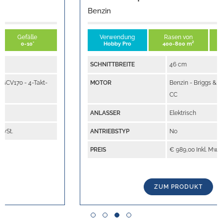
Benzin
Verwendung
Rasen von
Gefälle
Hobby Pro
400-800 m²
0-10°
SCHNITTBREITE
46 cm
MOTOR
Benzin - Briggs & Stratton 6.75 163
CC
ANLASSER
Elektrisch
ANTRIEBSTYP
No
PREIS
€ 989,00 Inkl. MwSt.
ZUM PRODUKT