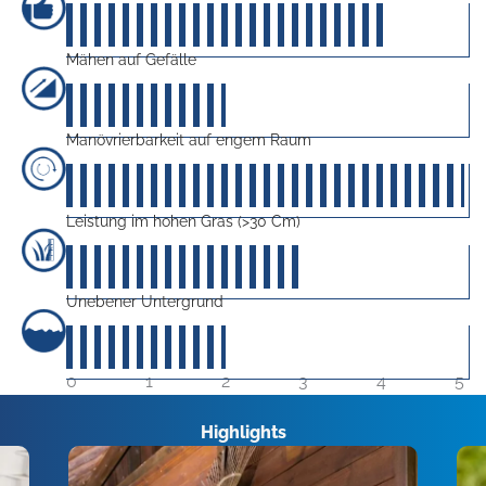
40
von 5
Mähen auf Gefälle
20
von 5
Manövrierbarkeit auf engem Raum
50
von 5
Leistung im hohen Gras (>30 Cm)
30
von 5
Unebener Untergrund
20
von 5
0
1
2
3
4
5
Highlights