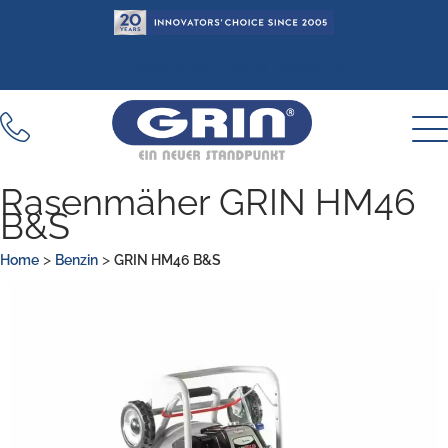
Zum
Inhalt
springen
FINDEN SIE EINEN HÄNDLER
Rasenmäher GRIN HM46
B&S
>
>
Home
Benzin
GRIN HM46 B&S