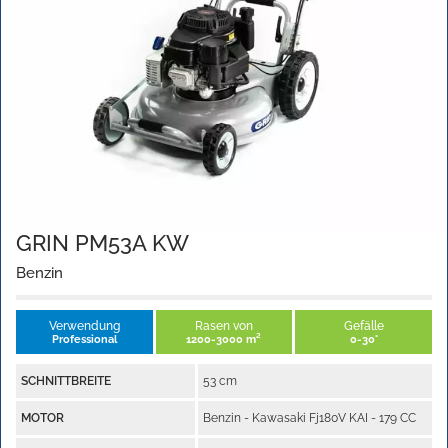
GRIN PM53A KW
Benzin
Verwendung
Rasen von
Gefälle
Professional
1200-3000 m²
0-30°
SCHNITTBREITE
53 cm
MOTOR
Benzin - Kawasaki Fj180V KAI - 179 CC