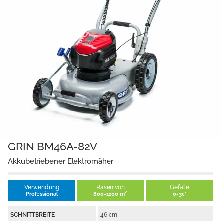
GRIN BM46A-82V
Akkubetriebener Elektromäher
Verwendung
Rasen von
Gefälle
Professional
800-1200 m²
0-30°
SCHNITTBREITE
46 cm