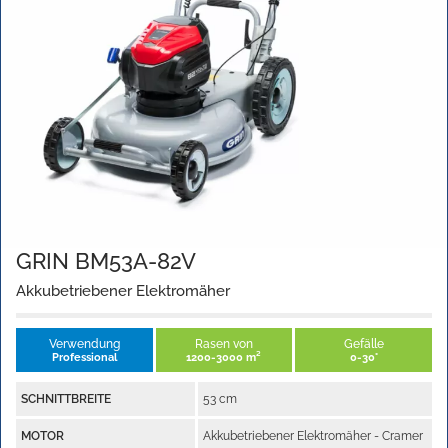
GRIN BM53A-82V
Akkubetriebener Elektromäher
Verwendung
Rasen von
Gefälle
Professional
1200-3000 m²
0-30°
SCHNITTBREITE
53 cm
MOTOR
Akkubetriebener Elektromäher - Cramer