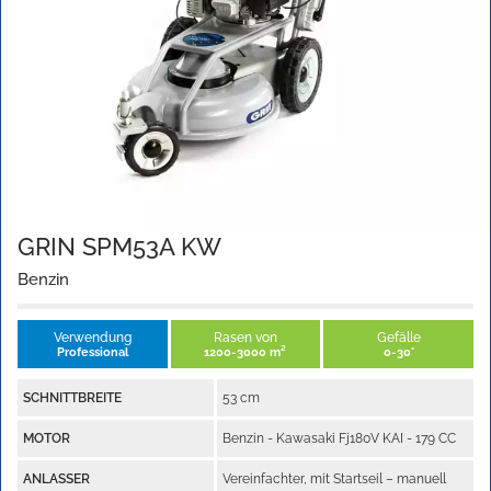
GRIN SPM53A KW
Benzin
Verwendung
Rasen von
Gefälle
Professional
1200-3000 m²
0-30°
SCHNITTBREITE
53 cm
MOTOR
Benzin - Kawasaki Fj180V KAI - 179 CC
ANLASSER
Vereinfachter, mit Startseil – manuell