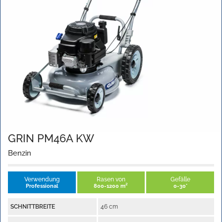
GRIN PM46A KW
Benzin
Verwendung
Rasen von
Gefälle
Professional
800-1200 m²
0-30°
SCHNITTBREITE
46 cm