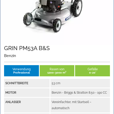
GRIN PM53A B&S
Benzin
Verwendung
Rasen von
Gefälle
Professional
1200-3000 m²
0-20°
SCHNITTBREITE
53 cm
MOTOR
Benzin - Briggs & Stratton 8.50 - 190 CC
ANLASSER
Vereinfachter, mit Startseil –
automatisch