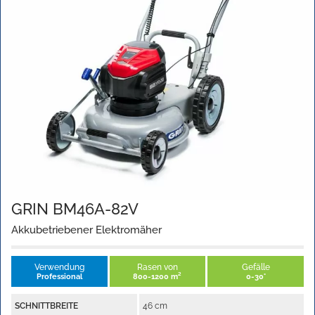
GRIN BM46A-82V
Akkubetriebener Elektromäher
Verwendung
Rasen von
Gefälle
Professional
800-1200 m²
0-30°
SCHNITTBREITE
46 cm