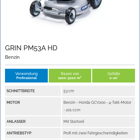
GRIN PM53A HD
Benzin
Verwendung
Rasen von
Gefälle
Professional
1200-3000 m²
0-20°
SCHNITTBREITE
53 cm
MOTOR
Benzin - Honda GCV200 - 4-Takt-Motor
- 201 ccm
ANLASSER
Mit Startseil
ANTRIEBSTYP
Profi mit zwei Fahrgeschwindigkeiten