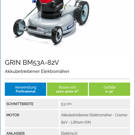
GRIN BM53A-82V
Akkubetriebener Elektromäher
Verwendung
Rasen von
Gefälle
Professional
1200-3000 m²
0-30°
SCHNITTBREITE
53 cm
MOTOR
Akkubetriebener Elektromäher - Cramer
82V - Lithium ION
ANLASSER
Elektrisch