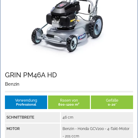
GRIN PM46A HD
Benzin
Verwendung
Rasen von
Gefälle
Professional
800-1200 m²
0-20°
SCHNITTBREITE
46 cm
MOTOR
Benzin - Honda GCV200 - 4-Takt-Motor
- 201 ccm