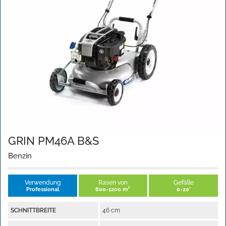
GRIN PM46A B&S
Benzin
Verwendung
Rasen von
Gefälle
Professional
800-1200 m²
0-20°
SCHNITTBREITE
46 cm