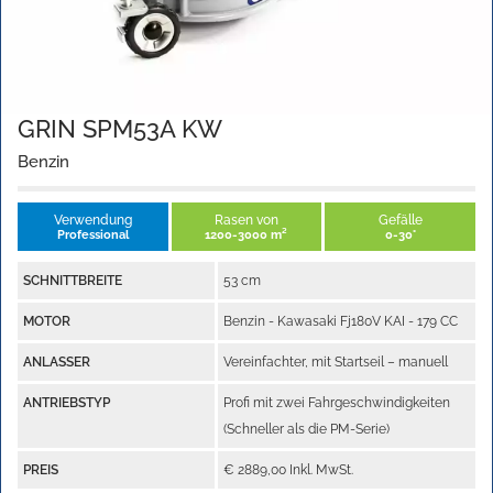
GRIN SPM53A KW
Benzin
Verwendung
Rasen von
Gefälle
Professional
1200-3000 m²
0-30°
SCHNITTBREITE
53 cm
MOTOR
Benzin - Kawasaki Fj180V KAI - 179 CC
ANLASSER
Vereinfachter, mit Startseil – manuell
ANTRIEBSTYP
Profi mit zwei Fahrgeschwindigkeiten
(Schneller als die PM-Serie)
PREIS
€ 2889,00 Inkl. MwSt.