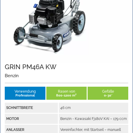
GRIN PM46A KW
Benzin
Verwendung
Rasen von
Gefälle
Professional
800-1200 m²
0-30°
SCHNITTBREITE
46 cm
MOTOR
Benzin - Kawasaki Fj180V KAI – 179 ccm
ANLASSER
Vereinfachter, mit Startseil – manuell