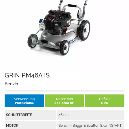
GRIN PM46A IS
Benzin
Verwendung
Rasen von
Gefälle
Professional
800-1200 m²
0-20°
SCHNITTBREITE
46 cm
MOTOR
Benzin - Briggs & Stratton 8.50 INSTART