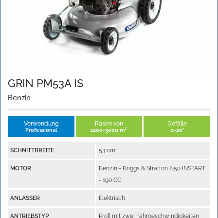
GRIN PM53A IS
Benzin
Verwendung
Rasen von
Gefälle
Professional
1200-3000 m²
0-20°
SCHNITTBREITE
53 cm
MOTOR
Benzin - Briggs & Stratton 8.50 INSTART
- 190 CC
ANLASSER
Elektrisch
ANTRIEBSTYP
Profi mit zwei Fahrgeschwindigkeiten