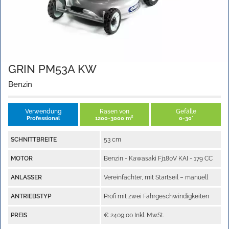
GRIN PM53A KW
Benzin
Verwendung
Rasen von
Gefälle
Professional
1200-3000 m²
0-30°
SCHNITTBREITE
53 cm
MOTOR
Benzin - Kawasaki Fj180V KAI - 179 CC
ANLASSER
Vereinfachter, mit Startseil – manuell
ANTRIEBSTYP
Profi mit zwei Fahrgeschwindigkeiten
PREIS
€ 2409,00 Inkl. MwSt.