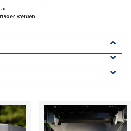
toren.
erladen werden
.