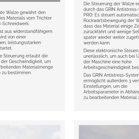
Die Steuerung der Walze er
durch das GRIN Antistress
nte Walze gewährt den
PRO: Es steuert automatisc
es Materials vom Trichter
Rückwärtsbewegung der Wa
N-Schneidwerk.
dass das Material einige Z
ist aus widerstandfähigem
zurückfährt und wenige S
ird von einer
später wieder weiter zugef
en, leistungsstarken
werden kann.
artet.
Diese elektronische Steueru
e Steuerung erlaubt die
unerlässlich, um auch bei 
g der Geschwindigkeit, um
der Maschine eine hohe
arbeitenden Materialmenge
Arbeitsgeschwindigkeit bei
p zu bestimmen.
Das GRIN Antistress-Syst
ermöglicht außerdem 3 ve
Einstellungen, um die
Arbeitsparameter in Abhän
zu bearbeitenden Material z