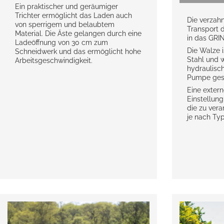
Ein praktischer und geräumiger
Trichter ermöglicht das Laden auch
Die verzah
von sperrigem und belaubtem
Transport d
Material. Die Äste gelangen durch eine
in das GRI
Ladeöffnung von 30 cm zum
Die Walze 
Schneidwerk und das ermöglicht hohe
Stahl und w
Arbeitsgeschwindigkeit.
hydraulisch
Pumpe gest
Eine extern
Einstellun
die zu ver
je nach Ty