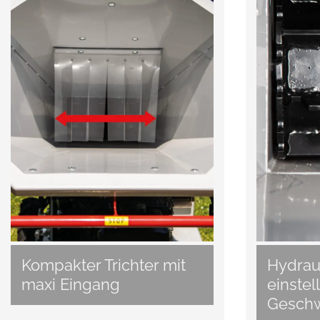
Kompakter Trichter mit
Hydrau
maxi Eingang
einstel
Geschw