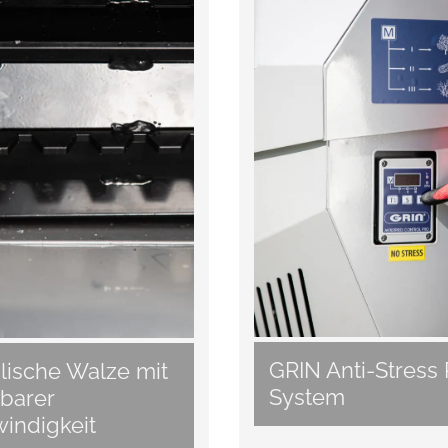
GRIN Anti-Stress
lische Walze mit
System
lbarer
indigkeit