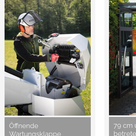
79 cm 
Öffnende
betret
Wartungsklappe