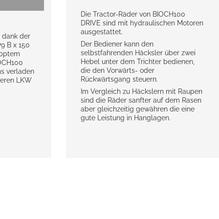
Die Tractor-Räder von BIOCH100
DRIVE sind mit hydraulischen Motoren
ausgestattet.
 dank der
Der Bediener kann den
9 B x 150
selbstfahrenden Häcksler über zwei
apptem
Hebel unter dem Trichter bedienen,
IOCH100
die den Vorwärts- oder
ns verladen
Rückwärtsgang steuern.
ößeren LKW
Im Vergleich zu Häckslern mit Raupen
sind die Räder sanfter auf dem Rasen
aber gleichzeitig gewähren die eine
gute Leistung in Hanglagen.