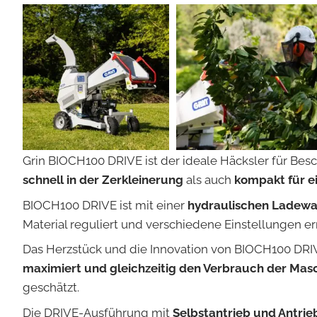
Grin BIOCH100 DRIVE ist der ideale Häcksler für Bes
schnell in der Zerkleinerung
als auch
kompakt für e
BIOCH100 DRIVE ist mit einer
hydraulischen Ladewa
Material reguliert und verschiedene Einstellungen er
Das Herzstück und die Innovation von BIOCH100 DRIV
maximiert und gleichzeitig den Verbrauch der Masc
geschätzt.
Die DRIVE-Ausführung mit
Selbstantrieb und Antrie