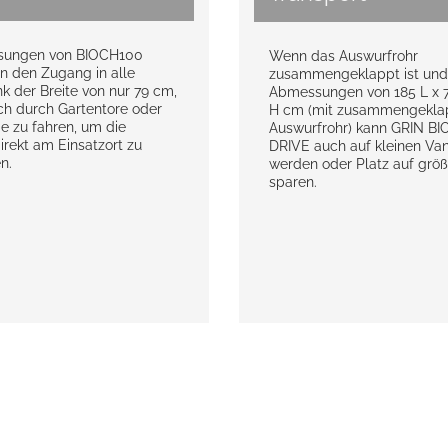
sungen von BIOCH100
Wenn das Auswurfrohr
n den Zugang in alle
zusammengeklappt ist und
k der Breite von nur 79 cm,
Abmessungen von 185 L x 7
ach durch Gartentore oder
H cm (mit zusammengekl
 zu fahren, um die
Auswurfrohr) kann GRIN B
rekt am Einsatzort zu
DRIVE auch auf kleinen Va
n.
werden oder Platz auf gr
sparen.