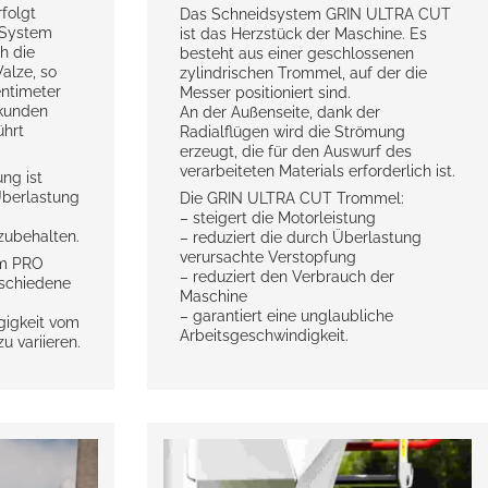
folgt
Das Schneidsystem GRIN ULTRA CUT
-System
ist das Herzstück der Maschine. Es
h die
besteht aus einer geschlossenen
lze, so
zylindrischen Trommel, auf der die
entimeter
Messer positioniert sind.
ekunden
An der Außenseite, dank der
ührt
Radialflügen wird die Strömung
erzeugt, die für den Auswurf des
verarbeiteten Materials erforderlich ist.
ng ist
Überlastung
Die GRIN ULTRA CUT Trommel:
– steigert die Motorleistung
zubehalten.
– reduziert die durch Überlastung
verursachte Verstopfung
em PRO
– reduziert den Verbrauch der
rschiedene
Maschine
– garantiert eine unglaubliche
gigkeit vom
Arbeitsgeschwindigkeit.
u variieren.