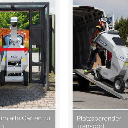
um alle Gärten zu
Platzsparender
en
Transport